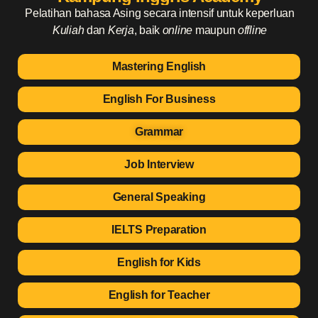
Pelatihan bahasa Asing secara intensif untuk keperluan
Kuliah
dan
Kerja
, baik
online
maupun
offline
Mastering English
English For Business
Grammar
Job Interview
General Speaking
IELTS Preparation
English for Kids
English for Teacher