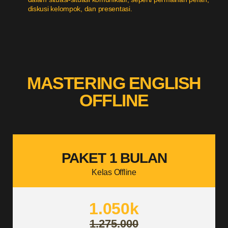
diskusi kelompok, dan presentasi.
MASTERING ENGLISH
OFFLINE
PAKET 1 BULAN
Kelas Offline
1.050k
1.275.000