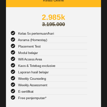
Kelas Offline
2.985k
3.195.000
Kelas 5x pertemuan/hari
Asrama (Homestay)
Placement Test
Modul belajar
Wifi Access Area
Kaos & Totebag exclusive
Laporan hasil belajar
Weekly Counseling
Weekly Assessment
E-sertifikat
Free penjemputan*