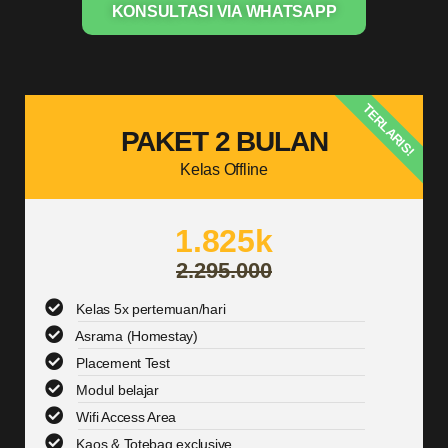
KONSULTASI VIA WHATSAPP
TERLARIS!
PAKET 2 BULAN
Kelas Offline
1.825k
2.295.000
Kelas 5x pertemuan/hari
Asrama (Homestay)
Placement Test
Modul belajar
Wifi Access Area
Kaos & Totebag exclusive