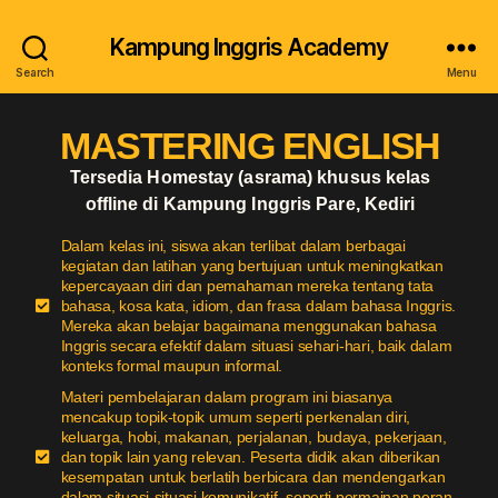
Kampung Inggris Academy
Search
Menu
MASTERING ENGLISH
Tersedia Homestay (asrama) khusus kelas
offline di Kampung Inggris Pare, Kediri
Dalam kelas ini, siswa akan terlibat dalam berbagai
kegiatan dan latihan yang bertujuan untuk meningkatkan
kepercayaan diri dan pemahaman mereka tentang tata
bahasa, kosa kata, idiom, dan frasa dalam bahasa Inggris.
Mereka akan belajar bagaimana menggunakan bahasa
Inggris secara efektif dalam situasi sehari-hari, baik dalam
konteks formal maupun informal.
Materi pembelajaran dalam program ini biasanya
mencakup topik-topik umum seperti perkenalan diri,
keluarga, hobi, makanan, perjalanan, budaya, pekerjaan,
dan topik lain yang relevan. Peserta didik akan diberikan
kesempatan untuk berlatih berbicara dan mendengarkan
dalam situasi-situasi komunikatif, seperti permainan peran,