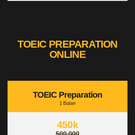
TOEIC PREPARATION
ONLINE
TOEIC Preparation
1 Bulan
450k
500.000