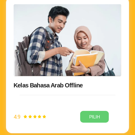
Kelas Bahasa Arab Offline
4.9
PILIH




