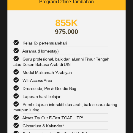
Program Offline Tambahan
855K
975.000
Kelas 6x pertemuan/hari
Asrama (Homestay)
Guru profesional, baik dari alumni Timur Tengah
atau Dosen Bahasa Arab di UIN
Modul Malzamah ‘Arabiyah
Wifi Access Area
Dresscode, Pin & Goodie Bag
Laporan hasil belajar
Pembelajaran interaktif dua arah, baik secara daring
maupun luring
Akses Try Out E-Test TOAFL ITP*
Glosarium & Kalender*