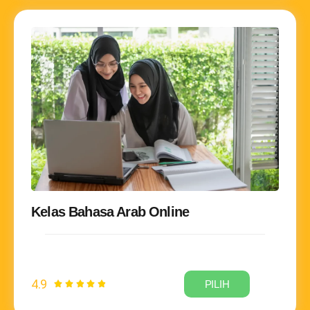
Kelas Bahasa Arab Online
4.9
PILIH




