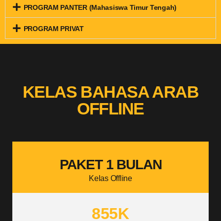
PROGRAM PANTER (Mahasiswa Timur Tengah)
PROGRAM PRIVAT
KELAS BAHASA ARAB
OFFLINE
PAKET 1 BULAN
Kelas Offline
855K