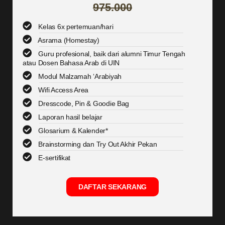
975.000
Kelas 6x pertemuan/hari
Asrama (Homestay)
Guru profesional, baik dari alumni Timur Tengah
atau Dosen Bahasa Arab di UIN
Modul Malzamah ‘Arabiyah
Wifi Access Area
Dresscode, Pin & Goodie Bag
Laporan hasil belajar
Glosarium & Kalender*
Brainstorming dan Try Out Akhir Pekan
E-sertifikat
DAFTAR SEKARANG