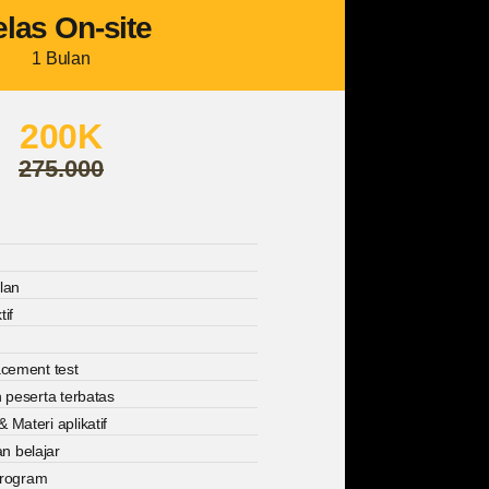
las On-site
1 Bulan
200K
275.000
lan
tif
acement test
 peserta terbatas
Materi aplikatif
 belajar
 program