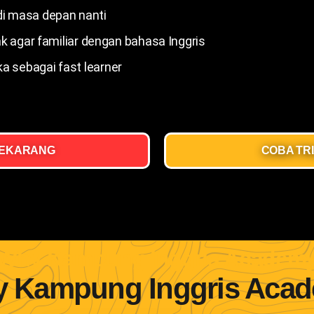
di masa depan nanti
agar familiar dengan bahasa Inggris
ka sebagai fast learner
SEKARANG
COBA TR
Why Kampung Inggris Academ
 Kampung Inggris Aca