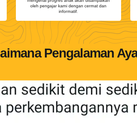
mengenai progres anak akan disampaikan
oleh pengajar kami dengan cermat dan
informatif.
aimana Pengalaman Ay