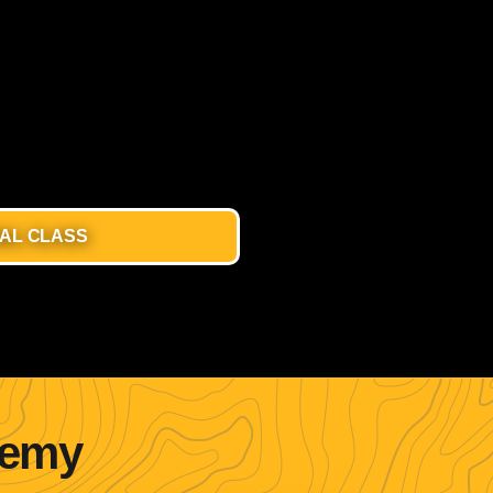
IAL CLASS
y
demy