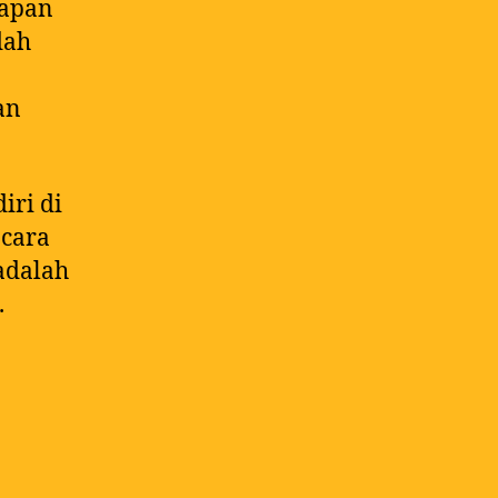
iapan
dah
an
iri di
 cara
adalah
.