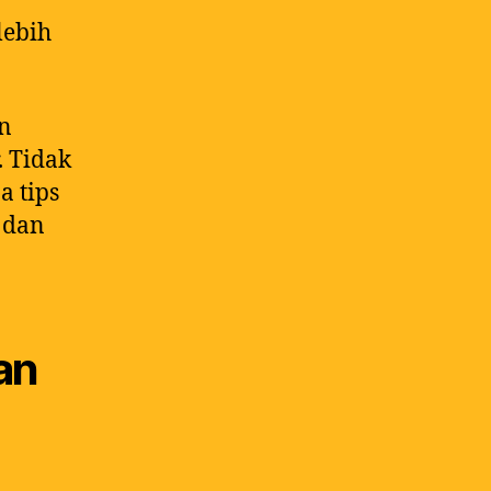
lebih
an
. Tidak
a tips
t dan
an