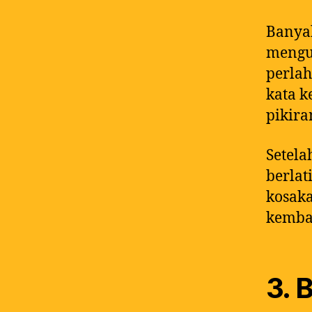
Banyak
mengua
perlah
kata k
pikira
Setela
berlat
kosaka
kembal
3. 