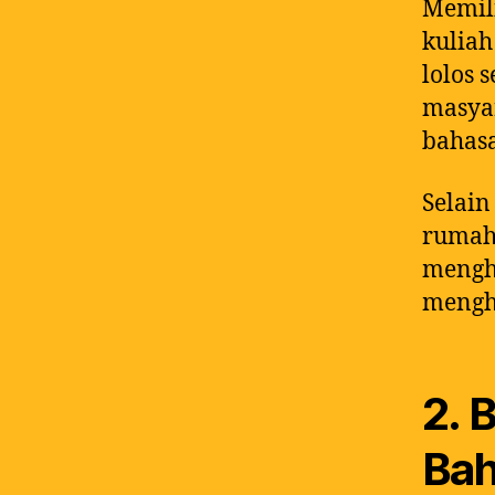
Memili
kuliah
lolos 
masya
bahasa
Selain
rumah 
mengha
mengha
2. 
Bah