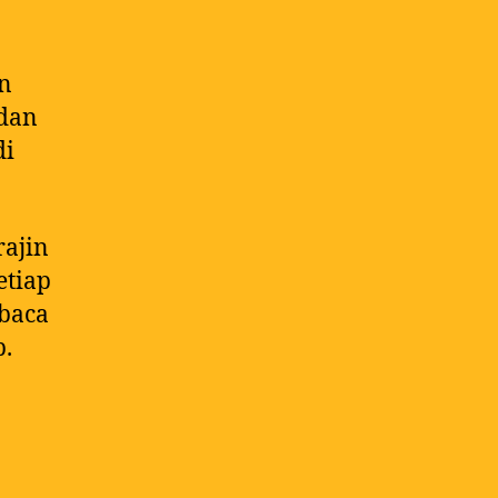
an
 dan
di
rajin
etiap
 baca
b.