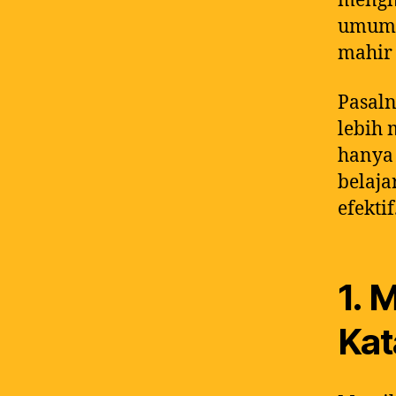
mengha
umum s
mahir 
Pasaln
lebih 
hanya 
belaja
efektif
1. 
Kat