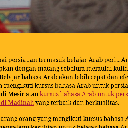
ai persiapan termasuk belajar Arab perlu A
apkan dengan matang sebelum memulai kulia
 Belajar bahasa Arab akan lebih cepat dan efe
 mengikuti kursus bahasa Arab untuk persi
 di Mesir atau
kursus bahasa Arab untuk per
 di Madinah
yang terbaik dan berkualitas.
jarang orang yang mengikuti kursus bahasa 
mengalami kesulitan untuk belajar bahasa Ar