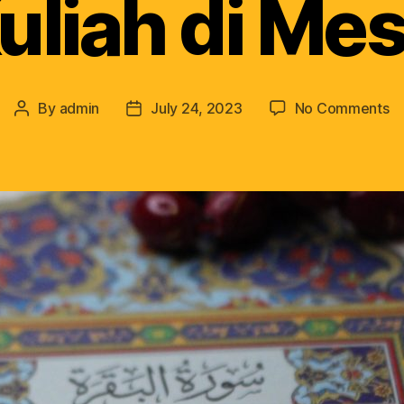
uliah di Mes
By
admin
July 24, 2023
No Comments