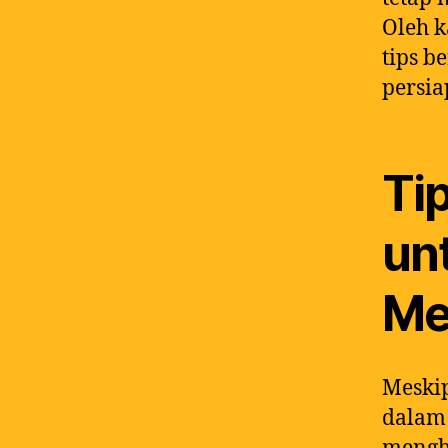
Oleh k
tips b
persia
Ti
unt
Me
Meski
dalam 