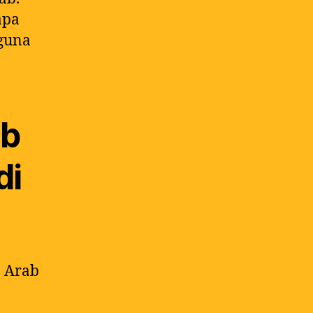
apa
 guna
ab
di
 Arab