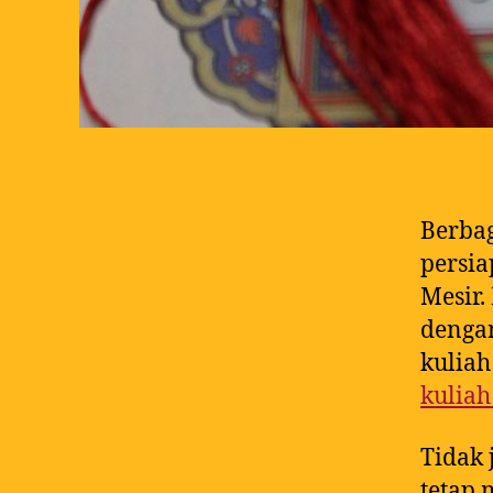
Berbag
persi
Mesir.
dengan
kuliah
kuliah
Tidak 
tetap 