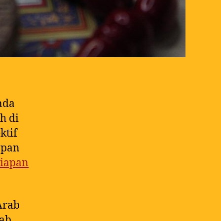
nda
h di
ktif
apan
siapan
Arab
ab.