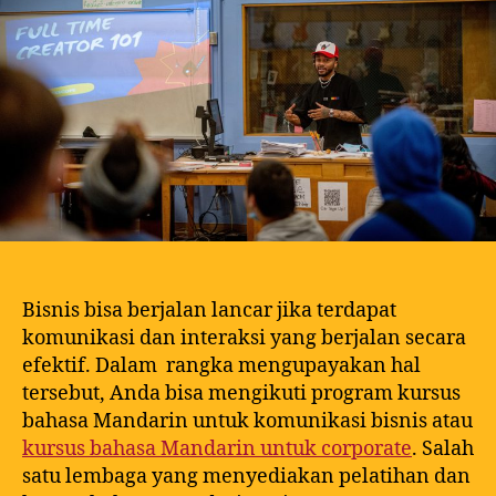
Bisnis bisa berjalan lancar jika terdapat
komunikasi dan interaksi yang berjalan secara
efektif. Dalam rangka mengupayakan hal
tersebut, Anda bisa mengikuti program kursus
bahasa Mandarin untuk komunikasi bisnis atau
kursus bahasa Mandarin untuk corporate
. Salah
satu lembaga yang menyediakan pelatihan dan