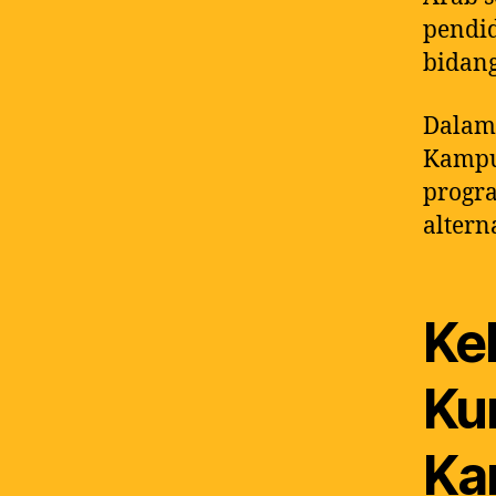
pendi
bidan
Dalam 
Kampu
progra
altern
Ke
Ku
Ka