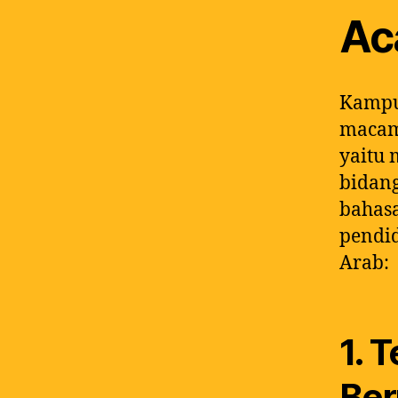
Ac
Kampu
macam 
yaitu
bidan
bahasa
pendid
Arab:
1. 
Be