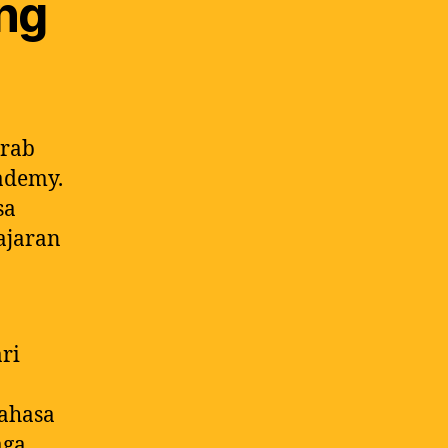
ng
Arab
ademy.
sa
ajaran
ri
bahasa
aga