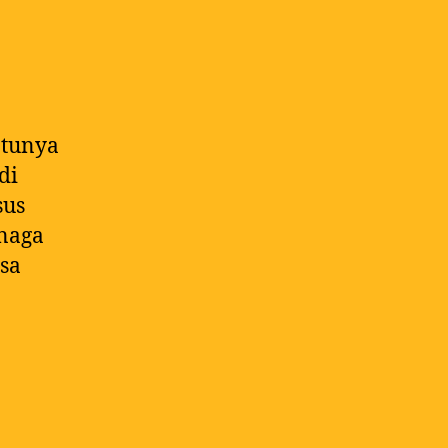
atunya
di
sus
enaga
sa