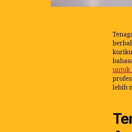
Tenag
berbah
kurik
bahasa
untuk
profes
lebih 
Te