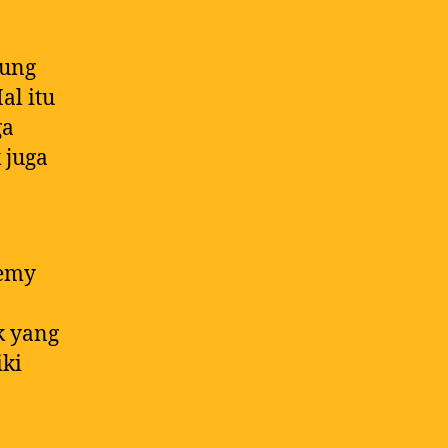
pung
l itu
ga
 juga
demy
k yang
iki