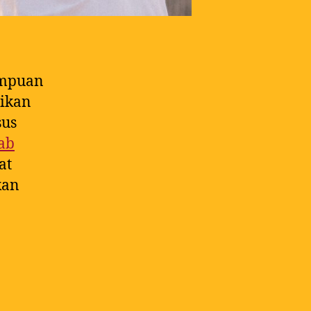
ampuan
aikan
sus
ab
at
kan