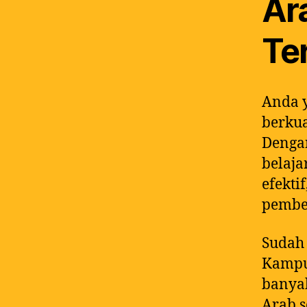
Ar
Ter
Anda y
berkua
Dengan
belaja
efekti
pembe
Sudah 
Kampun
banyak
Arab s