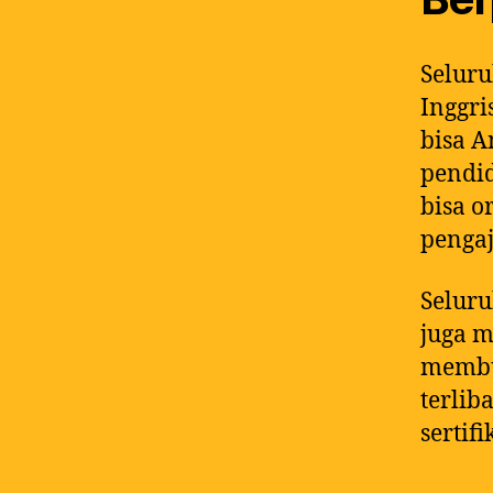
Seluru
Inggr
bisa A
pendid
bisa o
pengaj
Seluru
juga m
membu
terlib
sertif