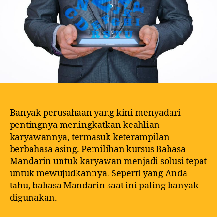
Banyak perusahaan yang kini menyadari
pentingnya meningkatkan keahlian
karyawannya, termasuk keterampilan
berbahasa asing. Pemilihan kursus Bahasa
Mandarin untuk karyawan menjadi solusi tepat
untuk mewujudkannya. Seperti yang Anda
tahu, bahasa Mandarin saat ini paling banyak
digunakan.